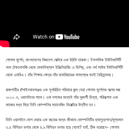
গোলাম মুর্শেদ, বাংলাদেশের বিজনেস সেক্টরে এক উঠতি তারকা। ইসলামিক ইউনিভার্সিটি
অফ টেকনোলজি থেকে মেকানিক্যাল ইঞ্জিনিয়ারিং এ ডিগ্রি, এবং নর্থ সাউথ ইউনিভার্সিটি
থেকে এমবিএ। তাঁর শিক্ষার ক্ষেত্র তাঁর ক্যারিয়ারের সাফল্যের মতই বৈচিত্র্যময়।
রাজশাহীর চাঁপাইনবাবগঞ্জের এক সুপরিচিত পরিবারে জন্ম নেয়া গোলাম মুর্শেদের গল্পের শুরু
২০১০ এ, ওয়ালটনের সাথে। এক দশকের মধ্যেই তাঁর দূরদর্শী চিন্তা, পরিকল্পনা এবং
কাজের মধ্য দিয়ে তিনি কোম্পানির ম্যানেজিং ডিরেক্টরে উন্নীত হন।
তিনি ওয়ালটনে যোগ দেয়ার এক বছরের মধ্যে কীভাবে কোম্পানিটির ভ্যালুয়েশান/মূল্যমান
৩.৫ বিলিয়ন ডলার থেকে ৪.৯ বিলিয়ন ডলার হয়ে গেলো? হ্যাঁ, ঠিক ধরেছেন- গোলাম