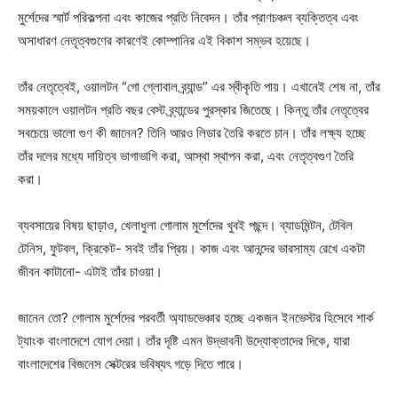
মুর্শেদের স্মার্ট পরিকল্পনা এবং কাজের প্রতি নিবেদন। তাঁর প্রাণচঞ্চল ব্যক্তিত্ব এবং
অসাধারণ নেতৃত্বগুণের কারণেই কোম্পানির এই বিকাশ সম্ভব হয়েছে।
তাঁর নেতৃত্বেই, ওয়ালটন “গো গ্লোবাল ব্র্যান্ড” এর স্বীকৃতি পায়। এখানেই শেষ না, তাঁর
সময়কালে ওয়ালটন প্রতি বছর বেস্ট ব্র্যান্ডের পুরস্কার জিতেছে। কিন্তু তাঁর নেতৃত্বের
সবচেয়ে ভালো গুণ কী জানেন? তিনি আরও লিডার তৈরি করতে চান। তাঁর লক্ষ্য হচ্ছে
তাঁর দলের মধ্যে দায়িত্ব ভাগাভাগি করা, আস্থা স্থাপন করা, এবং নেতৃত্বগুণ তৈরি
করা।
ব্যবসায়ের বিষয় ছাড়াও, খেলাধুলা গোলাম মুর্শেদের খুবই পছন্দ। ব্যাডমিন্টন, টেবিল
টেনিস, ফুটবল, ক্রিকেট- সবই তাঁর প্রিয়। কাজ এবং আনন্দের ভারসাম্য রেখে একটা
জীবন কাটানো- এটাই তাঁর চাওয়া।
জানেন তো? গোলাম মুর্শেদের পরবর্তী অ্যাডভেঞ্চার হচ্ছে একজন ইনভেস্টর হিসেবে শার্ক
ট্যাংক বাংলাদেশে যোগ দেয়া। তাঁর দৃষ্টি এমন উদ্ভাবনী উদ্যোক্তাদের দিকে, যারা
বাংলাদেশের বিজনেস সেক্টরের ভবিষ্যৎ গড়ে দিতে পারে।