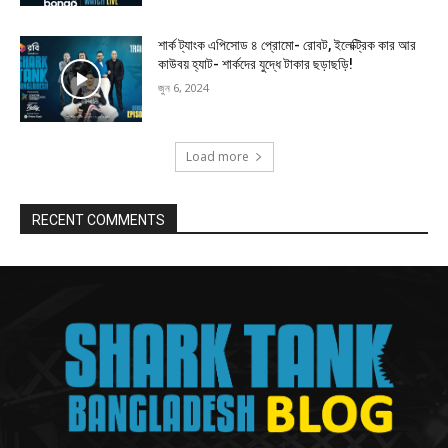
শার্ক ট্যাংক এপিসোড ৪ প্রোমো- রোবট, ইলেক্ট্রিক কার আর
কাউবয় হ্যাট- শার্কদের যুদ্ধে টাকার ছড়াছড়ি!
জুন 6, 2024
Load more
RECENT COMMENTS