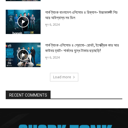
শার্ক ট্যাংক বাংলাদেশ এপিসোড ৪ রিক্যাপ- উচ্চাকাঙ্ক্ষী পিচ
আর অবিশ্বাস্য সব ডিল
জুন 6, 2024
শার্ক ট্যাংক এপিসোড ৪ প্রোমো- রোবট, ইলেক্ট্রিক কার আর
কাউবয় হ্যাট- শার্কদের যুদ্ধে টাকার ছড়াছড়ি!
জুন 6, 2024
Load more
RECENT COMMENTS